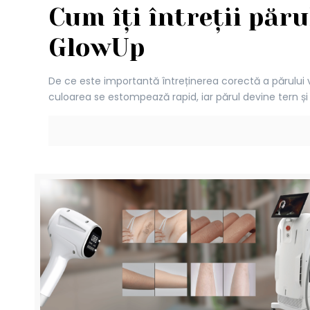
Cum îți întreții părul
GlowUp
De ce este importantă întreținerea corectă a părului vo
culoarea se estompează rapid, iar părul devine tern și f