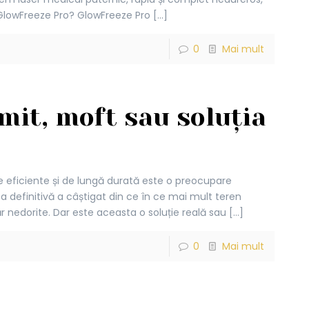
te GlowFreeze Pro? GlowFreeze Pro
[…]
0
Mai mult
 mit, moft sau soluția
eficiente și de lungă durată este o preocupare
ea definitivă a câștigat din ce în ce mai mult teren
păr nedorite. Dar este aceasta o soluție reală sau
[…]
0
Mai mult