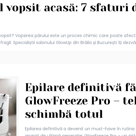
 vopsit acasă: 7 sfaturi d
psit? Vopsirea părului este un proces chimic care poate afecta str
ragil. Specialiștii salonului GlowUp din Brăila și București îți de
Epilare definitivă f
GlowFreeze Pro – te
schimbă totul
Epilarea definitivă a devenit un must-have în rutina d
aparat de ultimă generație: GlowFreeze Pro – un sis