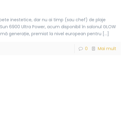
pete inestetice, dar nu ai timp (sau chef) de plaje
aSun 6900 Ultra Power, acum disponibil în salonul GLOW
timă generație, premiat la nivel european pentru
[…]
0
Mai mult