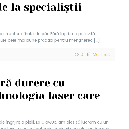
e la specialiștii
uctura firului de păr. Fără îngrijirea potrivită,
zvăluie cele mai bune practici pentru menținerea
[…]
0
Mai mult
ără durere cu
hnologia laser care
e îngrijire a pielii. La GlowUp, am ales să lucrăm cu un
tem laser medical puternic, rapid și complet nedureros,