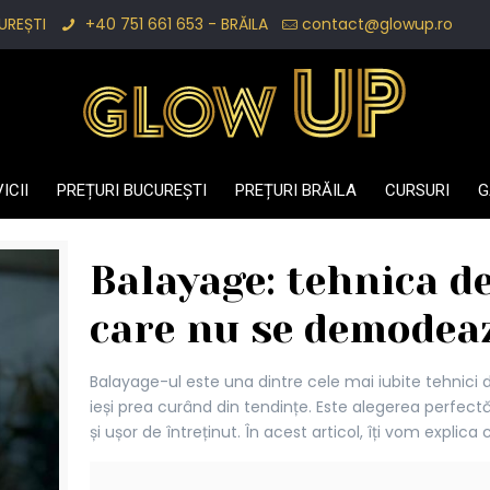
UREȘTI
+40 751 661 653 - BRĂILA
contact@glowup.ro
ICII
PREȚURI BUCUREȘTI
PREȚURI BRĂILA
CURSURI
G
Balayage: tehnica de
care nu se demodea
Balayage-ul este una dintre cele mai iubite tehnici d
ieși prea curând din tendințe. Este alegerea perfect
și ușor de întreținut. În acest articol, îți vom explica