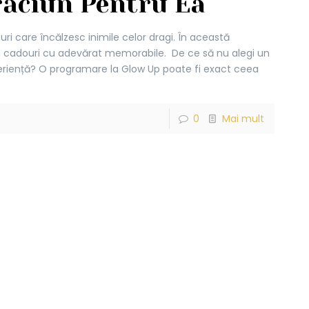
răciun Pentru Ea
ri care încălzesc inimile celor dragi. În această
cadouri cu adevărat memorabile. De ce să nu alegi un
eriență? O programare la Glow Up poate fi exact ceea
0
Mai mult