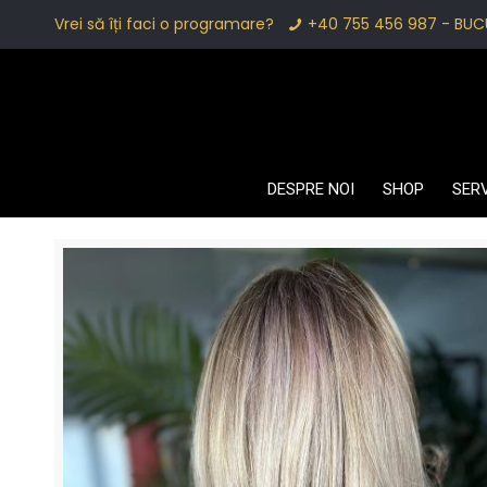
Vrei să îți faci o programare?
+40 755 456 987 - BUC
DESPRE NOI
SHOP
SERV