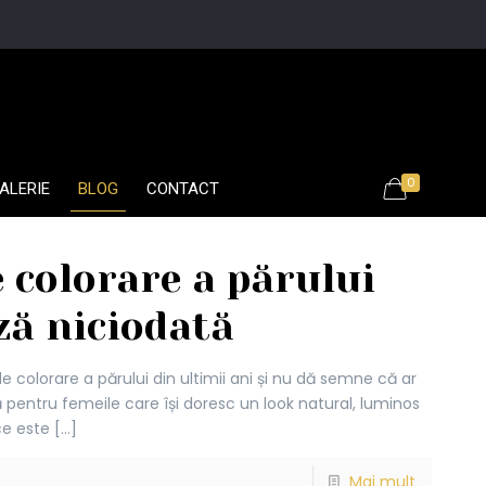
0
ALERIE
BLOG
CONTACT
 colorare a părului
ză niciodată
e colorare a părului din ultimii ani și nu dă semne că ar
ă pentru femeile care își doresc un look natural, luminos
 ce este
[…]
Mai mult