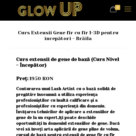
0
Curs Extensii Gene fir cu fir 1-3D pentru
începători - Brăila
Curs extensii de gene de bază (Curs Nivel
- Începător)
Preț:
1950 RON
Conturarea unui Lash Artist cu o bază solidă de
pregătire înseamnă a utiliza experiența
profesioniștilor cu înaltă calificare și a
profesioniștilor cu experiență din domeniu.
Învățarea tehnicilor de aplicare a extensiilor de
gene de la un expert,îți poate deschide
oportunități în domeniul extensiilor de gene. Dacă
vrei să înveți arta aplicării de gene pline de volum,
cursul de bază pentru extensii de gene fir cu fir