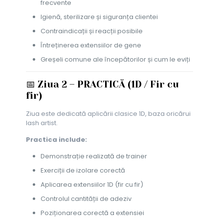
frecvente
Igienă, sterilizare și siguranța clientei
Contraindicații și reacții posibile
Întreținerea extensiilor de gene
Greșeli comune ale începătorilor și cum le eviți
📅 Ziua 2 – PRACTICĂ (1D / Fir cu
fir)
Ziua este dedicată aplicării clasice 1D, baza oricărui
lash artist.
Practica include:
Demonstrație realizată de trainer
Exerciții de izolare corectă
Aplicarea extensiilor 1D (fir cu fir)
Controlul cantității de adeziv
Poziționarea corectă a extensiei