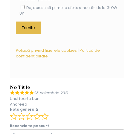
Da, doresc să primesc oferte și noutăți de la GLOW
UP.
Politică privind fișierele cookies
|
Politică de
confidențialitate
No Title
28 noiembrie 2021
Unul foarte bun
Andreea
Nota generală
Recenzia ta pe scurt