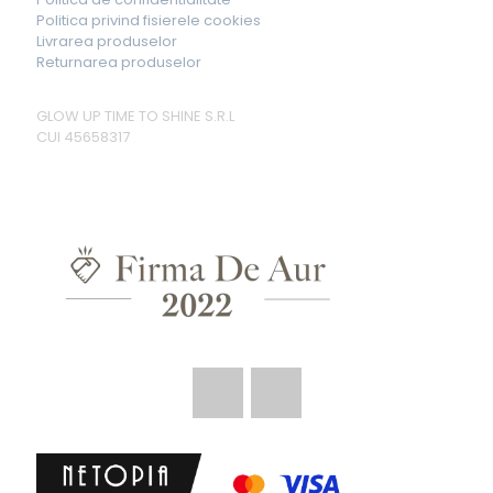
Politica privind fisierele cookies
Livrarea produselor
Returnarea produselor
GLOW UP TIME TO SHINE S.R.L
CUI 45658317