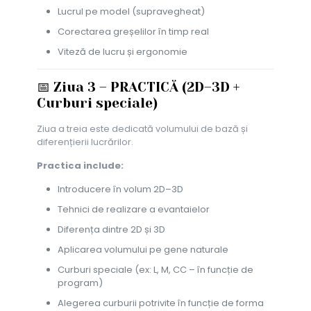
Lucrul pe model (supravegheat)
Corectarea greșelilor în timp real
Viteză de lucru și ergonomie
📅 Ziua 3 – PRACTICĂ (2D–3D +
Curburi speciale)
Ziua a treia este dedicată volumului de bază și
diferențierii lucrărilor.
Practica include:
Introducere în volum 2D–3D
Tehnici de realizare a evantaielor
Diferența dintre 2D și 3D
Aplicarea volumului pe gene naturale
Curburi speciale (ex: L, M, CC – în funcție de
program)
Alegerea curburii potrivite în funcție de forma