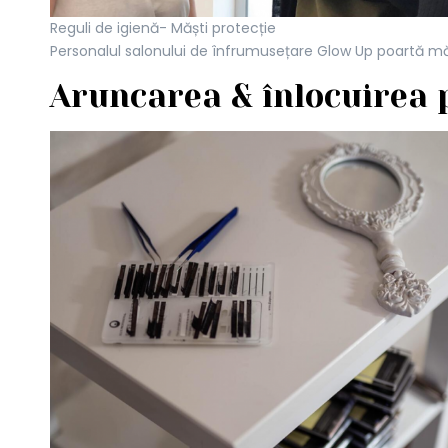
Reguli de igienă- Măști protecție
Personalul salonului de înfrumusețare Glow Up poartă mă
Aruncarea & înlocuirea 