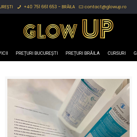
UREȘTI
+40 751 661 653 - BRĂILA
contact@glowup.ro
ICII
PREȚURI BUCUREȘTI
PREȚURI BRĂILA
CURSURI
G