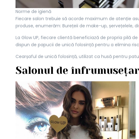
Norme de igienă
Fiecare salon trebuie să acorde maximum de atenție asupra
produse, enumerăm: Burețeii de make-up, șervețelele, disc
La Glow UP, fiecare clientă beneficiază de propria pilă de
dispun de papucii de unică folosință pentru a elimina riscul 
Cearșaful de unică folosință, utilizat ca husă pentru pa
Salonul de înfrumuseța