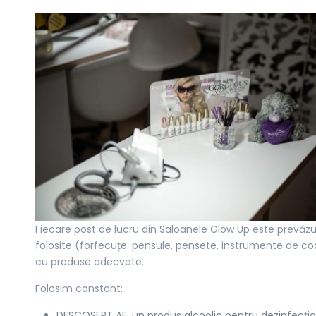
Fiecare post de lucru din Saloanele Glow Up este prevăzu
folosite (forfecuțe. pensule, pensete, instrumente de co
cu produse adecvate.
Folosim constant:
DESCOSEPT AF, un produs alcoolic pentru dezinfecția r