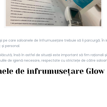
pași pe care saloanele de înfrumusețare trebuie să îi parcurgă. În i
și personal.
lăcută, însă în astfel de situații este important să fim raționali
lile de igienă necesare, respectate cu strictețe de către saloan
anele de înfrumusețare Glow