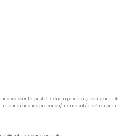
 fiecare clientă, postul de lucru precum și instrumentele
erminarea fiecarui procedeu/tratament/lucrări în parte,
mobilierului și echipamentelor.