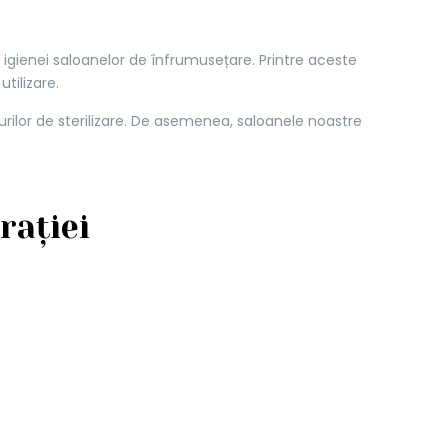
 igienei saloanelor de înfrumusețare. Printre aceste
tilizare.
durilor de sterilizare. De asemenea, saloanele noastre
rației