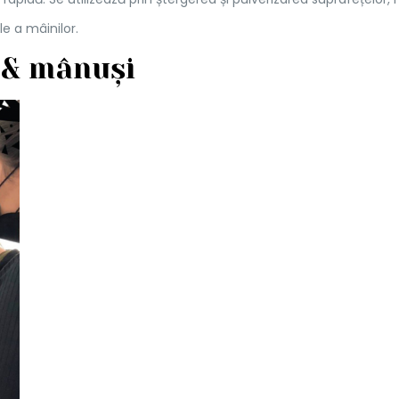
le a mâinilor.
i & mânuși