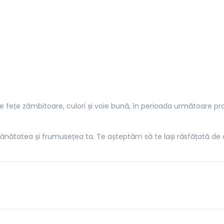
 fețe zâmbitoare, culori și voie bună, în perioada următoare pro
nătatea și frumusețea ta. Te așteptăm să te lași răsfățată de că