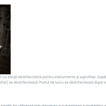
t cu soluții dezinfectante pentru instrumente și suprafețe. După
afat) se dezinfectează. Postul de lucru se dezinfectează după t
apidă. Se utilizează prin ștergerea și pulverizarea suprafețelor, 