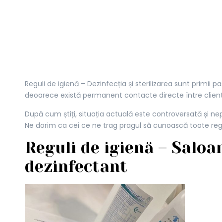
Reguli de igienă – Dezinfecția și sterilizarea sunt primii 
deoarece există permanent contacte directe între client 
După cum știți, situația actuală este controversată și nep
Ne dorim ca cei ce ne trag pragul să cunoască toate regu
Reguli de igienă – Salo
dezinfectant