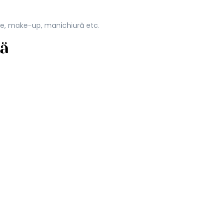
ene, make-up, manichiură etc.
ță