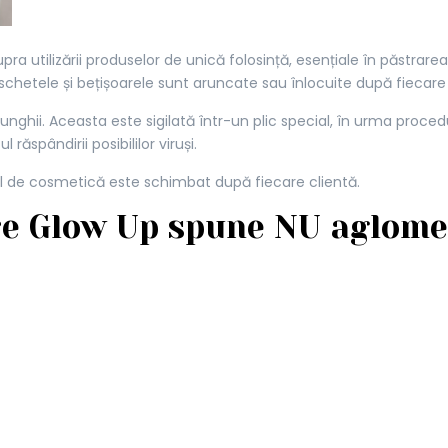
 utilizării produselor de unică folosință, esențiale în păstrarea
hetele și bețișoarele sunt aruncate sau înlocuite după fiecare u
 unghii. Aceasta este sigilată într-un plic special, în urma proce
răspândirii posibililor viruși.
tul de cosmetică este schimbat după fiecare clientă.
re Glow Up spune NU aglome